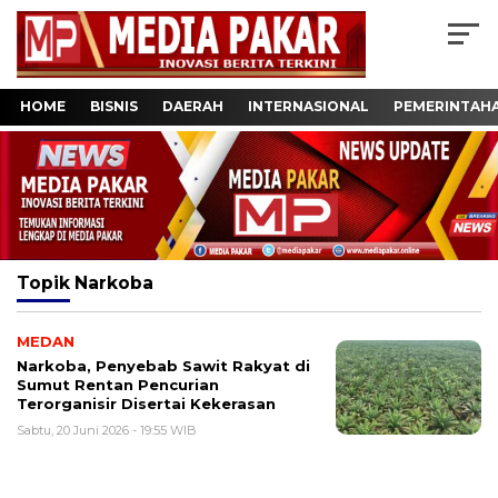
HOME
BISNIS
DAERAH
INTERNASIONAL
PEMERINTAH
Topik
Narkoba
MEDAN
Narkoba, Penyebab Sawit Rakyat di
Sumut Rentan Pencurian
Terorganisir Disertai Kekerasan
Sabtu, 20 Juni 2026 - 19:55 WIB