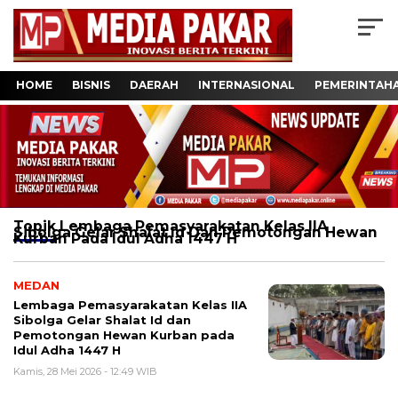
HOME
BISNIS
DAERAH
INTERNASIONAL
PEMERINTAH
Topik
Lembaga Pemasyarakatan Kelas IIA
Sibolga Gelar Shalat Id Dan Pemotongan Hewan
Kurban Pada Idul Adha 1447 H
MEDAN
Lembaga Pemasyarakatan Kelas IIA
Sibolga Gelar Shalat Id dan
Pemotongan Hewan Kurban pada
Idul Adha 1447 H
Kamis, 28 Mei 2026 - 12:49 WIB