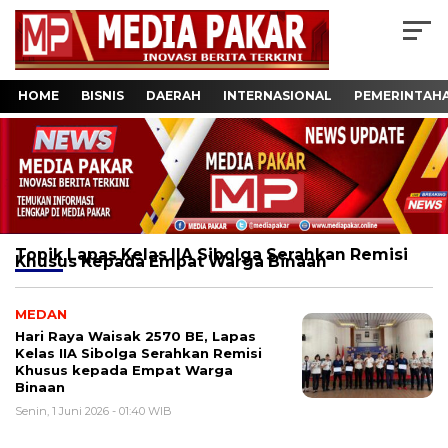
HOME
BISNIS
DAERAH
INTERNASIONAL
PEMERINTAH
Topik
Lapas Kelas IIA Sibolga Serahkan Remisi
Khusus Kepada Empat Warga Binaan
MEDAN
Hari Raya Waisak 2570 BE, Lapas
Kelas IIA Sibolga Serahkan Remisi
Khusus kepada Empat Warga
Binaan
Senin, 1 Juni 2026 - 01:40 WIB