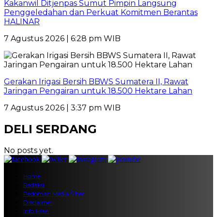
Kakanwil Ditjenpas Sumut Pimpin Langsung
Penggeledahan dan Perkuat Komitmen Berantas
HALINAR
7 Agustus 2026 | 6:28 pm WIB
Gerakan Irigasi Bersih BBWS Sumatera II, Rawat
Jaringan Pengairan untuk 18.500 Hektare Lahan
7 Agustus 2026 | 3:37 pm WIB
DELI SERDANG
No posts yet.
Home
Redaksi
Pedoman Media Siber
Disclaimer
Info Iklan