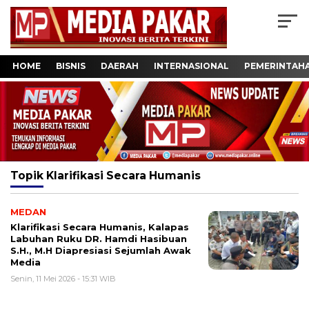
HOME
BISNIS
DAERAH
INTERNASIONAL
PEMERINTAH
Topik
Klarifikasi Secara Humanis
MEDAN
Klarifikasi Secara Humanis, Kalapas
Labuhan Ruku DR. Hamdi Hasibuan
S.H., M.H Diapresiasi Sejumlah Awak
Media
Senin, 11 Mei 2026 - 15:31 WIB