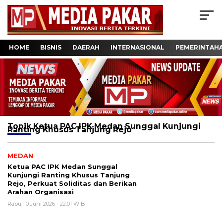
HOME
BISNIS
DAERAH
INTERNASIONAL
PEMERINTAH
Topik
Ketua PAC IPK Medan Sunggal Kunjungi
Ranting Khusus Tanjung Rejo
MEDAN
Ketua PAC IPK Medan Sunggal
Kunjungi Ranting Khusus Tanjung
Rejo, Perkuat Soliditas dan Berikan
Arahan Organisasi
Rabu, 10 Juni 2026 - 22:01 WIB