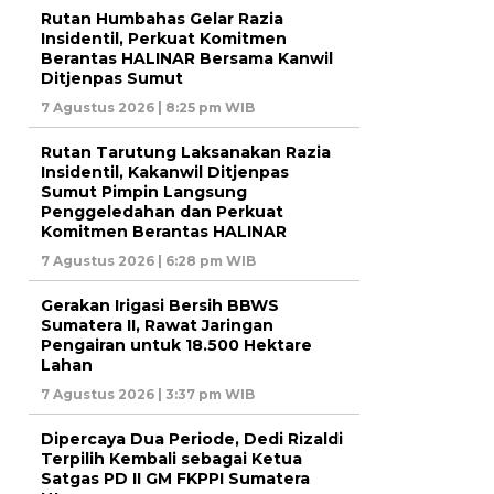
Rutan Humbahas Gelar Razia
Insidentil, Perkuat Komitmen
Berantas HALINAR Bersama Kanwil
Ditjenpas Sumut
7 Agustus 2026 | 8:25 pm WIB
Rutan Tarutung Laksanakan Razia
Insidentil, Kakanwil Ditjenpas
Sumut Pimpin Langsung
Penggeledahan dan Perkuat
Komitmen Berantas HALINAR
7 Agustus 2026 | 6:28 pm WIB
Gerakan Irigasi Bersih BBWS
Sumatera II, Rawat Jaringan
Pengairan untuk 18.500 Hektare
Lahan
7 Agustus 2026 | 3:37 pm WIB
Dipercaya Dua Periode, Dedi Rizaldi
Terpilih Kembali sebagai Ketua
Satgas PD II GM FKPPI Sumatera