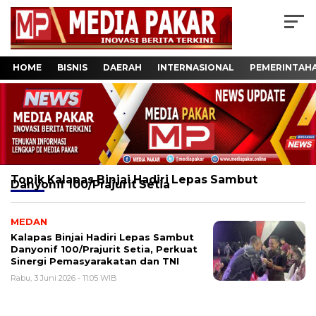
HOME
BISNIS
DAERAH
INTERNASIONAL
PEMERINTAH
Topik
Kalapas Binjai Hadiri Lepas Sambut
Danyonif 100/Prajurit Setia
MEDAN
Kalapas Binjai Hadiri Lepas Sambut
Danyonif 100/Prajurit Setia, Perkuat
Sinergi Pemasyarakatan dan TNI
Rabu, 3 Juni 2026 - 11:05 WIB