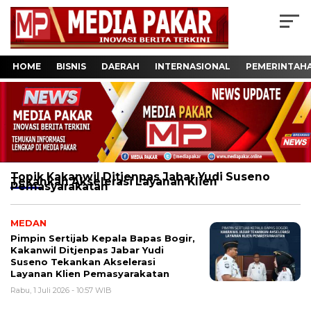
HOME
BISNIS
DAERAH
INTERNASIONAL
PEMERINTAH
Topik
Kakanwil Ditjenpas Jabar Yudi Suseno
Tekankan Akselerasi Layanan Klien
Pemasyarakatan
MEDAN
Pimpin Sertijab Kepala Bapas Bogir,
Kakanwil Ditjenpas Jabar Yudi
Suseno Tekankan Akselerasi
Layanan Klien Pemasyarakatan
Rabu, 1 Juli 2026 - 10:57 WIB