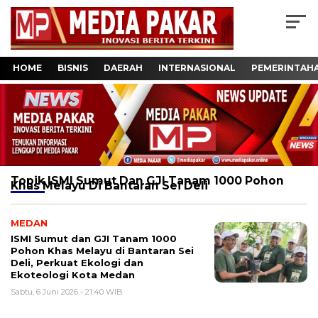
HOME
BISNIS
DAERAH
INTERNASIONAL
PEMERINTAH
Topik
ISMI Sumut Dan GJI Tanam 1000 Pohon
Khas Melayu Di Bantaran Sei Deli
MEDAN
ISMI Sumut dan GJI Tanam 1000
Pohon Khas Melayu di Bantaran Sei
Deli, Perkuat Ekologi dan
Ekoteologi Kota Medan
Sabtu, 6 Juni 2026 - 21:40 WIB