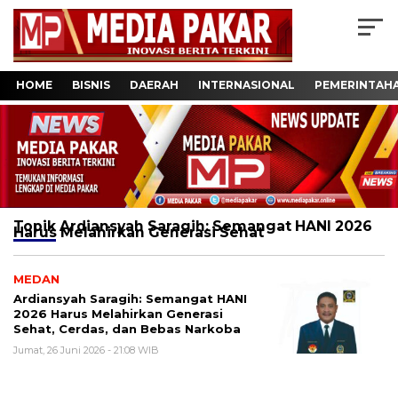
HOME
BISNIS
DAERAH
INTERNASIONAL
PEMERINTAH
Topik
Ardiansyah Saragih: Semangat HANI 2026
Harus Melahirkan Generasi Sehat
MEDAN
Ardiansyah Saragih: Semangat HANI
2026 Harus Melahirkan Generasi
Sehat, Cerdas, dan Bebas Narkoba
Jumat, 26 Juni 2026 - 21:08 WIB