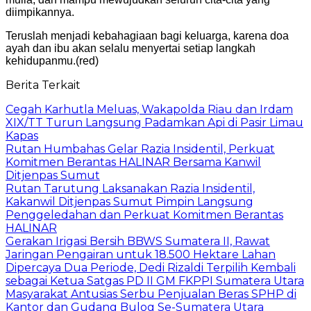
diimpikannya.
Teruslah menjadi kebahagiaan bagi keluarga, karena doa
ayah dan ibu akan selalu menyertai setiap langkah
kehidupanmu.(red)
Berita Terkait
Cegah Karhutla Meluas, Wakapolda Riau dan Irdam
XIX/TT Turun Langsung Padamkan Api di Pasir Limau
Kapas
Rutan Humbahas Gelar Razia Insidentil, Perkuat
Komitmen Berantas HALINAR Bersama Kanwil
Ditjenpas Sumut
Rutan Tarutung Laksanakan Razia Insidentil,
Kakanwil Ditjenpas Sumut Pimpin Langsung
Penggeledahan dan Perkuat Komitmen Berantas
HALINAR
Gerakan Irigasi Bersih BBWS Sumatera II, Rawat
Jaringan Pengairan untuk 18.500 Hektare Lahan
Dipercaya Dua Periode, Dedi Rizaldi Terpilih Kembali
sebagai Ketua Satgas PD II GM FKPPI Sumatera Utara
Masyarakat Antusias Serbu Penjualan Beras SPHP di
Kantor dan Gudang Bulog Se-Sumatera Utara