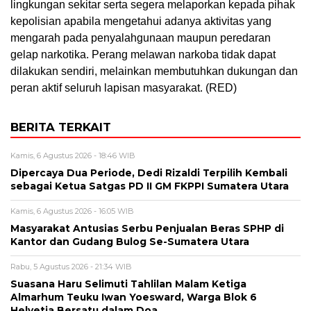
lingkungan sekitar serta segera melaporkan kepada pihak
kepolisian apabila mengetahui adanya aktivitas yang
mengarah pada penyalahgunaan maupun peredaran
gelap narkotika. Perang melawan narkoba tidak dapat
dilakukan sendiri, melainkan membutuhkan dukungan dan
peran aktif seluruh lapisan masyarakat. (RED)
BERITA TERKAIT
Kamis, 6 Agustus 2026 - 18:46 WIB
Dipercaya Dua Periode, Dedi Rizaldi Terpilih Kembali
sebagai Ketua Satgas PD II GM FKPPI Sumatera Utara
Kamis, 6 Agustus 2026 - 16:05 WIB
Masyarakat Antusias Serbu Penjualan Beras SPHP di
Kantor dan Gudang Bulog Se-Sumatera Utara
Rabu, 5 Agustus 2026 - 21:34 WIB
Suasana Haru Selimuti Tahlilan Malam Ketiga
Almarhum Teuku Iwan Yoesward, Warga Blok 6
Helvetia Bersatu dalam Doa