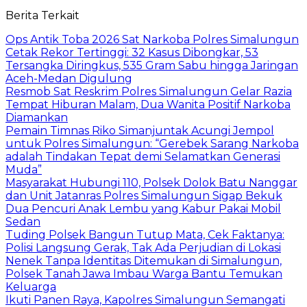
Berita Terkait
Ops Antik Toba 2026 Sat Narkoba Polres Simalungun
Cetak Rekor Tertinggi: 32 Kasus Dibongkar, 53
Tersangka Diringkus, 535 Gram Sabu hingga Jaringan
Aceh-Medan Digulung
Resmob Sat Reskrim Polres Simalungun Gelar Razia
Tempat Hiburan Malam, Dua Wanita Positif Narkoba
Diamankan
Pemain Timnas Riko Simanjuntak Acungi Jempol
untuk Polres Simalungun: “Gerebek Sarang Narkoba
adalah Tindakan Tepat demi Selamatkan Generasi
Muda”
Masyarakat Hubungi 110, Polsek Dolok Batu Nanggar
dan Unit Jatanras Polres Simalungun Sigap Bekuk
Dua Pencuri Anak Lembu yang Kabur Pakai Mobil
Sedan
Tuding Polsek Bangun Tutup Mata, Cek Faktanya:
Polisi Langsung Gerak, Tak Ada Perjudian di Lokasi
Nenek Tanpa Identitas Ditemukan di Simalungun,
Polsek Tanah Jawa Imbau Warga Bantu Temukan
Keluarga
Ikuti Panen Raya, Kapolres Simalungun Semangati