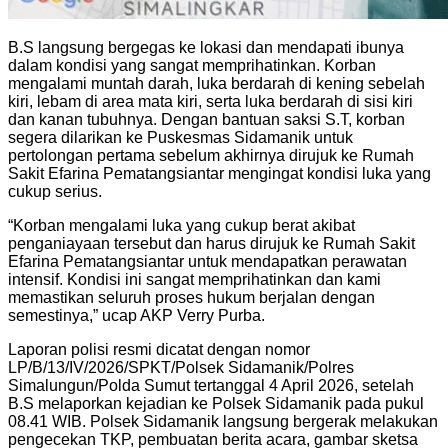
B.S langsung bergegas ke lokasi dan mendapati ibunya
dalam kondisi yang sangat memprihatinkan. Korban
mengalami muntah darah, luka berdarah di kening sebelah
kiri, lebam di area mata kiri, serta luka berdarah di sisi kiri
dan kanan tubuhnya. Dengan bantuan saksi S.T, korban
segera dilarikan ke Puskesmas Sidamanik untuk
pertolongan pertama sebelum akhirnya dirujuk ke Rumah
Sakit Efarina Pematangsiantar mengingat kondisi luka yang
cukup serius.
“Korban mengalami luka yang cukup berat akibat
penganiayaan tersebut dan harus dirujuk ke Rumah Sakit
Efarina Pematangsiantar untuk mendapatkan perawatan
intensif. Kondisi ini sangat memprihatinkan dan kami
memastikan seluruh proses hukum berjalan dengan
semestinya,” ucap AKP Verry Purba.
Laporan polisi resmi dicatat dengan nomor
LP/B/13/IV/2026/SPKT/Polsek Sidamanik/Polres
Simalungun/Polda Sumut tertanggal 4 April 2026, setelah
B.S melaporkan kejadian ke Polsek Sidamanik pada pukul
08.41 WIB. Polsek Sidamanik langsung bergerak melakukan
pengecekan TKP, pembuatan berita acara, gambar sketsa