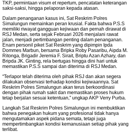
TKP, permintaan visum et repertum, pencatatan keterangan
saksi-saksi, hingga pelaporan kepada atasan.
Dalam penanganan kasus ini, Sat Reskrim Polres
Simalungun memainkan peran krusial. Fakta bahwa P.S.S
memiliki riwayat gangguan kejiwaan dan pernah dirawat di
RSJ Medan, serta sejak Februari 2026 menjalani rawat
jalan, menjadi pertimbangan penting dalam penanganan.
Enam personil piket Sat Reskrim yang dipimpin Ipda
Dommes Marbun, bersama Bripka Roby Pasaribu, Aipda M.
Ritonga, Brigadir Jeremia F. Sirait, Briptu Azan Azhary, dan
Bripda JK. Ginting, rela bertugas hingga dini hari untuk
memastikan P.S.S sampai dan diterima di RSJ Medan.
“Terlapor telah diterima oleh pihak RSJ dan akan segera
dilakukan observasi terhadap kondisi kejiwaannya. Sat
Reskrim Polres Simalungun akan terus berkoordinasi
dengan pihak rumah sakit dan memastikan proses hukum
tetap berjalan sesuai ketentuan,” ungkap AKP Verry Purba.
Langkah Sat Reskrim Polres Simalungun ini membuktikan
bahwa penegakan hukum yang profesional tidak hanya
mengutamakan aspek pidana semata, tetapi juga
mempertimbangkan kondisi kemanusiaan setiap pihak yang
terlibat.