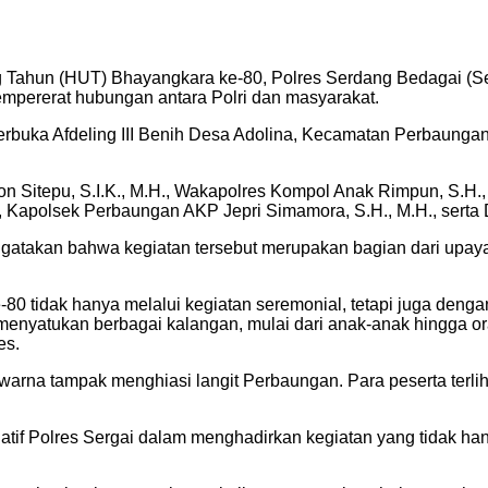
un (HUT) Bhayangkara ke-80, Polres Serdang Bedagai (Serg
mempererat hubungan antara Polri dan masyarakat.
erbuka Afdeling III Benih Desa Adolina, Kecamatan Perbaunga
Jhon Sitepu, S.I.K., M.H., Wakapolres Kompol Anak Rimpun, S
, Kapolsek Perbaungan AKP Jepri Simamora, S.H., M.H., serta 
takan bahwa kegiatan tersebut merupakan bagian dari upaya P
 tidak hanya melalui kegiatan seremonial, tetapi juga denga
nyatukan berbagai kalangan, mulai dari anak-anak hingga orang
es.
warna tampak menghiasi langit Perbaungan. Para peserta terli
atif Polres Sergai dalam menghadirkan kegiatan yang tidak han