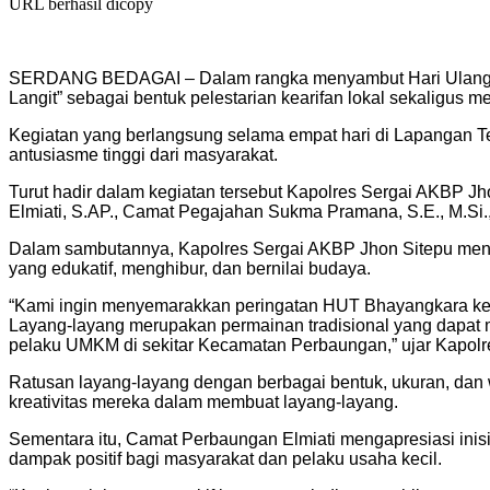
URL berhasil dicopy
SERDANG BEDAGAI – Dalam rangka menyambut Hari Ulang Tah
Langit” sebagai bentuk pelestarian kearifan lokal sekaligus 
Kegiatan yang berlangsung selama empat hari di Lapangan T
antusiasme tinggi dari masyarakat.
Turut hadir dalam kegiatan tersebut Kapolres Sergai AKBP 
Elmiati, S.AP., Camat Pegajahan Sukma Pramana, S.E., M.Si.
Dalam sambutannya, Kapolres Sergai AKBP Jhon Sitepu menga
yang edukatif, menghibur, dan bernilai budaya.
“Kami ingin menyemarakkan peringatan HUT Bhayangkara ke-80
Layang-layang merupakan permainan tradisional yang dapat me
pelaku UMKM di sekitar Kecamatan Perbaungan,” ujar Kapolr
Ratusan layang-layang dengan berbagai bentuk, ukuran, dan 
kreativitas mereka dalam membuat layang-layang.
Sementara itu, Camat Perbaungan Elmiati mengapresiasi inisi
dampak positif bagi masyarakat dan pelaku usaha kecil.