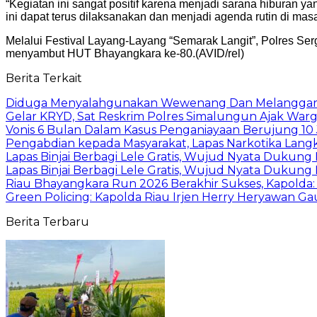
“Kegiatan ini sangat positif karena menjadi sarana hiburan 
ini dapat terus dilaksanakan dan menjadi agenda rutin di mas
Melalui Festival Layang-Layang “Semarak Langit”, Polres Se
menyambut HUT Bhayangkara ke-80.(AVID/rel)
Berita Terkait
Diduga Menyalahgunakan Wewenang Dan Melanggar Kod
Gelar KRYD, Sat Reskrim Polres Simalungun Ajak Warg
Vonis 6 Bulan Dalam Kasus Penganiayaan Berujung 10 
Pengabdian kepada Masyarakat, Lapas Narkotika Lang
Lapas Binjai Berbagi Lele Gratis, Wujud Nyata Dukun
Lapas Binjai Berbagi Lele Gratis, Wujud Nyata Dukun
Riau Bhayangkara Run 2026 Berakhir Sukses, Kapold
Green Policing: Kapolda Riau Irjen Herry Heryawan 
Berita Terbaru