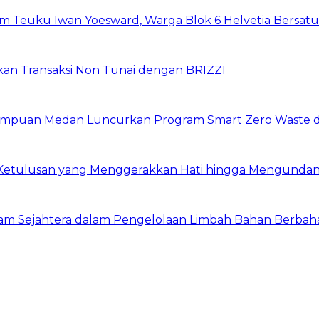
um Teuku Iwan Yoesward, Warga Blok 6 Helvetia Bersat
pkan Transaksi Non Tunai dengan BRIZZI
erempuan Medan Luncurkan Program Smart Zero Waste 
 Ketulusan yang Menggerakkan Hati hingga Mengund
lam Sejahtera dalam Pengelolaan Limbah Bahan Berbah