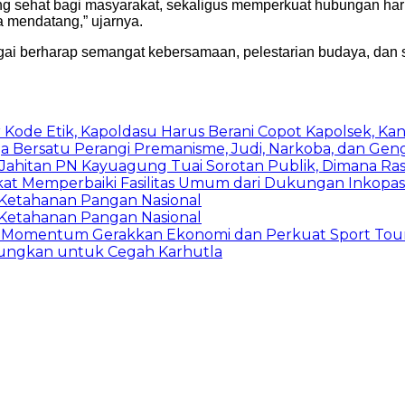
yang sehat bagi masyarakat, sekaligus memperkuat hubungan har
a mendatang,” ujarnya.
rgai berharap semangat kebersamaan, pelestarian budaya, dan 
e Etik, Kapoldasu Harus Berani Copot Kapolsek, Kani
a Bersatu Perangi Premanisme, Judi, Narkoba, dan Gen
Jahitan PN Kayuagung Tuai Sorotan Publik, Dimana Ras
kat Memperbaiki Fasilitas Umum dari Dukungan Inkopa
g Ketahanan Pangan Nasional
g Ketahanan Pangan Nasional
a: Momentum Gerakkan Ekonomi dan Perkuat Sport Tour
Gaungkan untuk Cegah Karhutla