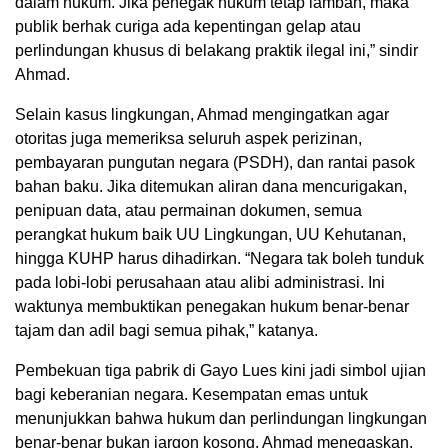
dalam hukum. Jika penegak hukum tetap lamban, maka
publik berhak curiga ada kepentingan gelap atau
perlindungan khusus di belakang praktik ilegal ini,” sindir
Ahmad.
Selain kasus lingkungan, Ahmad mengingatkan agar
otoritas juga memeriksa seluruh aspek perizinan,
pembayaran pungutan negara (PSDH), dan rantai pasok
bahan baku. Jika ditemukan aliran dana mencurigakan,
penipuan data, atau permainan dokumen, semua
perangkat hukum baik UU Lingkungan, UU Kehutanan,
hingga KUHP harus dihadirkan. “Negara tak boleh tunduk
pada lobi-lobi perusahaan atau alibi administrasi. Ini
waktunya membuktikan penegakan hukum benar-benar
tajam dan adil bagi semua pihak,” katanya.
Pembekuan tiga pabrik di Gayo Lues kini jadi simbol ujian
bagi keberanian negara. Kesempatan emas untuk
menunjukkan bahwa hukum dan perlindungan lingkungan
benar-benar bukan jargon kosong. Ahmad menegaskan,