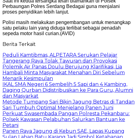
Saat ini kedua tersangka telah diamankan di Polsek
Perbaungan Polres Serdang Bedagai guna menjalani
proses penyidikan lebih lanjut.
Polisi masih melakukan pengembangan untuk menangkap
satu pelaku lain yang diduga terlibat sebagai penadah
sepeda motor hasil curian.(AVID)
Berita Terkait
Peduli Kamtibmas, ALPETARA Serukan Pelajar
Tangerang Raya Tolak Tawuran dan Provokasi
Polemik Air Panas Doulu Berujung Klarifikasi, Lia
Hambali Minta Masyarakat Menahan Diri Sebelum
Menarik Kesimpulan
IKAL SMA Negeri 6 Sembelih 5 Sapi dan 4 Kambing,
Daging Qurban Didistribusikan ke Para Guru, Alumni
dan Masyarkat
Metode Tumpang Sari Bikin Jagung Betras di Tandan
Sari Tumbuh Optimal Menjelang Panen Juni
Perkuat Swasembada Pangan Polresta Pekanbaru:
Polsek Kawasan Pelabuhan Salurkan Bantuan ke
Petani
Panen Raya Jagung di Kebun SAE, Lapas Kupang
Sulap Lahan Batu Karang Jadi Simbol Ketahanan