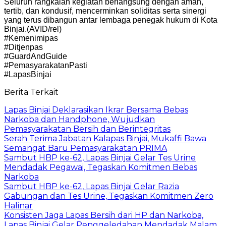
Seluruh rangkaian kegiatan berlangsung dengan aman,
tertib, dan kondusif, mencerminkan soliditas serta sinergi
yang terus dibangun antar lembaga penegak hukum di Kota
Binjai.(AVID/rel)
#Kemenimipas
#Ditjenpas
#GuardAndGuide
#PemasyarakatanPasti
#LapasBinjai
Berita Terkait
Lapas Binjai Deklarasikan Ikrar Bersama Bebas
Narkoba dan Handphone, Wujudkan
Pemasyarakatan Bersih dan Berintegritas
Serah Terima Jabatan Kalapas Binjai, Mukaffi Bawa
Semangat Baru Pemasyarakatan PRIMA
Sambut HBP ke-62, Lapas Binjai Gelar Tes Urine
Mendadak Pegawai, Tegaskan Komitmen Bebas
Narkoba
Sambut HBP ke-62, Lapas Binjai Gelar Razia
Gabungan dan Tes Urine, Tegaskan Komitmen Zero
Halinar
Konsisten Jaga Lapas Bersih dari HP dan Narkoba,
Lapas Binjai Gelar Penggeledahan Mendadak Malam