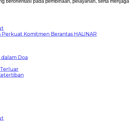
ng berorientasi pada pembinaan, pelayanan, serta menjaga
ut
an Perkuat Komitmen Berantas HALINAR
u dalam Doa
 Terluar
etertiban
ut