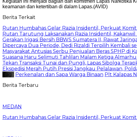
Kegiatan ini menjadi bagian dari komitmen Lapas Narkotika 
keamanan dan ketertiban di dalam Lapas.(AVID)
Berita Terkait
Rutan Humbahas Gelar Razia Insidentil, Perkuat Kom
Rutan Tarutung Laksanakan Razia Insidentil, Kakan
Gerakan Irigasi Bersih BBWS Sumatera II, Rawat Jarin
Dipercaya Dua Periode, Dedi Rizaldi Terpilih Kembali 
Masyarakat Antusias Serbu Penjualan Beras SPHP di 
Suasana Haru Selimuti Tahlilan Malam Ketiga Almarh
Tekan Transaksi Tunai dan Pungli, Lapas Sibolga Tera
Ekspedisi Merah Putih Presisi Jangkau Pelalawan, Pol
Tag :
Perkenalan dan Sapa Warga Binaan
Plt Kalapas 
Berita Terbaru
MEDAN
Rutan Humbahas Gelar Razia Insidentil, Perkuat Kom