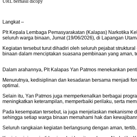
URL berhasil dicopy
Langkat –
Plt Kepala Lembaga Pemasyarakatan (Kalapas) Narkotika Ke
seluruh warga binaan, Jumat (19/06/2026), di Lapangan Utam
Kegiatan tersebut turut dihadiri oleh seluruh pejabat strukt
binaan dalam menciptakan suasana pembinaan yang aman, ter
Dalam arahannya, Plt Kalapas Yan Patmos menekankan penting
Menurutnya, kedisiplinan dan kesadaran bersama menjadi f
optimal.
Selain itu, Yan Patmos juga memperkenalkan berbagai progr
meningkatkan keterampilan, memperbaiki perilaku, serta memp
Pada kesempatan tersebut, ia juga menjelaskan mekanisme da
sehingga setiap warga binaan memahami hak dan kewajibann
Seluruh rangkaian kegiatan berlangsung dengan aman, tertib