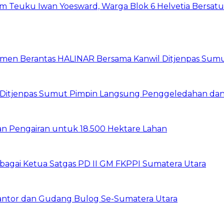
um Teuku Iwan Yoesward, Warga Blok 6 Helvetia Bersat
itmen Berantas HALINAR Bersama Kanwil Ditjenpas Sum
wil Ditjenpas Sumut Pimpin Langsung Penggeledahan d
gan Pengairan untuk 18.500 Hektare Lahan
sebagai Ketua Satgas PD II GM FKPPI Sumatera Utara
Kantor dan Gudang Bulog Se-Sumatera Utara