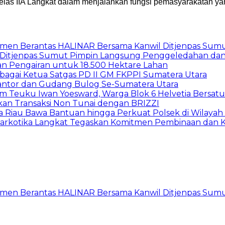
Kelas IIA Langkat dalam menjalankan fungsi pemasyarakatan ya
itmen Berantas HALINAR Bersama Kanwil Ditjenpas Sum
wil Ditjenpas Sumut Pimpin Langsung Penggeledahan d
gan Pengairan untuk 18.500 Hektare Lahan
sebagai Ketua Satgas PD II GM FKPPI Sumatera Utara
Kantor dan Gudang Bulog Se-Sumatera Utara
um Teuku Iwan Yoesward, Warga Blok 6 Helvetia Bersat
pkan Transaksi Non Tunai dengan BRIZZI
da Riau Bawa Bantuan hingga Perkuat Polsek di Wilayah
Narkotika Langkat Tegaskan Komitmen Pembinaan dan K
itmen Berantas HALINAR Bersama Kanwil Ditjenpas Sum