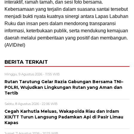
interaktif, ramah tamah, dan sesi foto bersama.
Kebersamaan yang terjalin dalam suasana santai tersebut
menjadi bukti nyata kuatnya sinergi antara Lapas Labuhan
Ruku dan insan pers dalam mendorong transparansi
informasi, keterbukaan publik, serta mendukung kemajuan
daerah melalui pemberitaan yang positif dan membangun.
(AVID/rel)
BERITA TERKAIT
Minggu, 9 Agustus 2026 - 11:55 WIB
Rutan Tarutung Gelar Razia Gabungan Bersama TNI–
POLRI, Wujudkan Lingkungan Rutan yang Aman dan
Tertib
Sabtu, 8 Agustus 2026 - 22:06 WIB
Cegah Karhutla Meluas, Wakapolda Riau dan Irdam
XIX/TT Turun Langsung Padamkan Api di Pasir Limau
Kapas
Jumat, 7 Agustus 2026 - 20:25 WIB