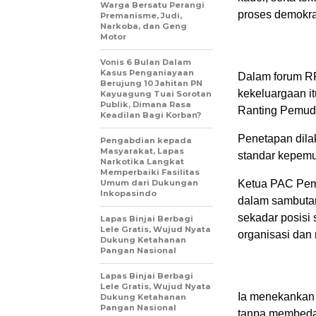
Warga Bersatu Perangi
proses demokras
Premanisme, Judi,
Narkoba, dan Geng
Motor
Vonis 6 Bulan Dalam
Kasus Penganiayaan
Dalam forum R
Berujung 10 Jahitan PN
kekeluargaan it
Kayuagung Tuai Sorotan
Publik, Dimana Rasa
Ranting Pemud
Keadilan Bagi Korban?
Penetapan dila
Pengabdian kepada
Masyarakat, Lapas
standar kepem
Narkotika Langkat
Memperbaiki Fasilitas
Umum dari Dukungan
Ketua PAC Pem
Inkopasindo
dalam sambuta
sekadar posisi
Lapas Binjai Berbagi
Lele Gratis, Wujud Nyata
organisasi dan 
Dukung Ketahanan
Pangan Nasional
Lapas Binjai Berbagi
Lele Gratis, Wujud Nyata
Ia menekankan 
Dukung Ketahanan
Pangan Nasional
tanpa membedak