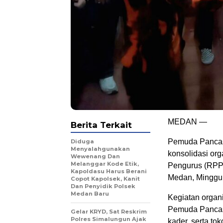
MEDAN —
Berita Terkait
Pemuda Pancas
Diduga
Menyalahgunakan
konsolidasi or
Wewenang Dan
Melanggar Kode Etik,
Pengurus (RPP)
Kapoldasu Harus Berani
Medan, Minggu 
Copot Kapolsek, Kanit
Dan Penyidik Polsek
Medan Baru
Kegiatan organ
Pemuda Pancasi
Gelar KRYD, Sat Reskrim
Polres Simalungun Ajak
kader, serta t