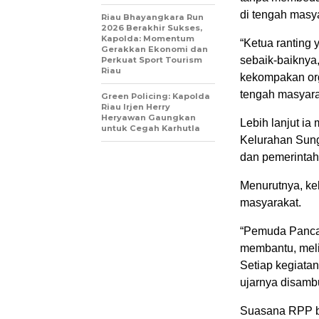
di tengah masy
Riau Bhayangkara Run
2026 Berakhir Sukses,
Kapolda: Momentum
“Ketua ranting
Gerakkan Ekonomi dan
sebaik-baiknya
Perkuat Sport Tourism
Riau
kekompakan org
tengah masyarak
Green Policing: Kapolda
Riau Irjen Herry
Heryawan Gaungkan
Lebih lanjut i
untuk Cegah Karhutla
Kelurahan Sung
dan pemerintah
Menurutnya, ke
masyarakat.
“Pemuda Pancas
membantu, meli
Setiap kegiata
ujarnya disambu
Suasana RPP b