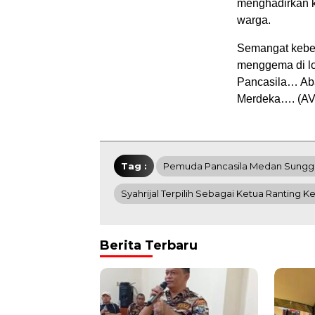
menghadirkan k
warga.
Semangat keber
menggema di lo
Pancasila… Ab
Merdeka…. (AV
Tag :
Pemuda Pancasila Medan Sungga
Syahrijal Terpilih Sebagai Ketua Ranting K
Berita Terbaru