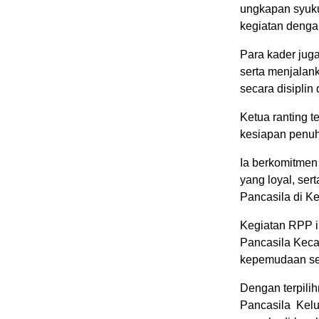
ungkapan syuku
kegiatan denga
Para kader jug
serta menjalank
secara disiplin
Ketua ranting t
kesiapan penuh
Ia berkomitmen
yang loyal, se
Pancasila di K
Kegiatan RPP i
Pancasila Kec
kepemudaan seb
Dengan terpili
Pancasila Kelu