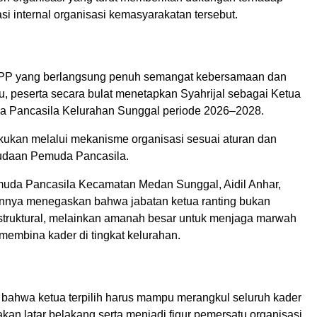
i internal organisasi kemasyarakatan tersebut.
PP yang berlangsung penuh semangat kebersamaan dan
u, peserta secara bulat menetapkan Syahrijal sebagai Ketua
a Pancasila Kelurahan Sunggal periode 2026–2028.
kukan melalui mekanisme organisasi sesuai aturan dan
udaan Pemuda Pancasila.
uda Pancasila Kecamatan Medan Sunggal, Aidil Anhar,
nnya menegaskan bahwa jabatan ketua ranting bukan
 struktural, melainkan amanah besar untuk menjaga marwah
membina kader di tingkat kelurahan.
bahwa ketua terpilih harus mampu merangkul seluruh kader
an latar belakang serta menjadi figur pemersatu organisasi