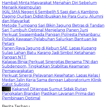
Hambali Minta Masyarakat Menahan Diri Sebelum
Menarik Kesimpulan
IKAL SMA Negeri 6 Sembelih 5 Sapi dan 4 Kambing,
Daging Qurban Didistribusikan ke Para Guru, Alumni
dan Masyarkat
Metode Tumpang Sari Bikin Jagung Betras di Tandan
Sari Tumbuh Optimal Menjelang Panen Juni
Perkuat Swasembada Pangan Polresta Pekanbaru:
Polsek Kawasan Pelabuhan Salurkan Bantuan ke
Petani
Panen Raya Jagung di Kebun SAE, Lapas Kupang
Sulap Lahan Batu Karang Jadi Simbol Ketahanan
Pangan NTT
Kalapas Binjai Perkuat Sinergitas Bersama TNI dan
Subdenpom, Tingkatkan Stabilitas Keamanan
Pemasyarakatan
Perkuat Sinergi Pelayanan Kesehatan, Lapas Kelas I
Medan Jalin Kerja Sama dengan Laboratorium Klinik
Gatot Subroto
Tag :
Kakanwil Ditjenpas Sumut Sidak Rutan
Pangkalan Brandan
Pastikan Layanan Prima dan
Pembinaan Optimal
Berita Terbaru