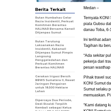
Medan –
Berita Terkait
Ternyata KONI S
Rutan Humbahas Gelar
Razia Insidentil, Perkuat
piala Gubsu da
Komitmen Berantas
HALINAR Bersama Kanwil
danau Toba, 6-
Ditjenpas Sumut
Ini terlihat ad
Rutan Tarutung
Laksanakan Razia
Tagihan itu be
Insidentil, Kakanwil
Ditjenpas Sumut Pimpin
“Ada sekitar pu
Langsung
Penggeledahan dan
pekerja dari t
Perkuat Komitmen
pesan wasthap 
Berantas HALINAR
Gerakan Irigasi Bersih
Pihak travel s
BBWS Sumatera II, Rawat
KONI Sumut dan
Jaringan Pengairan
untuk 18.500 Hektare
Sumut selaku p
Lahan
memuaskan. Pih
Dipercaya Dua Periode,
Dedi Rizaldi Terpilih
“Kami datang k
Kembali sebagai Ketua
KONI Sumut yan