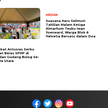
R
MEDAN
Suasana Haru Selimuti
Tahlilan Malam Ketiga
Almarhum Teuku Iwan
Yoesward, Warga Blok 6
Helvetia Bersatu dalam Doa
kat Antusias Serbu
an Beras SPHP di
dan Gudang Bulog Se-
a Utara