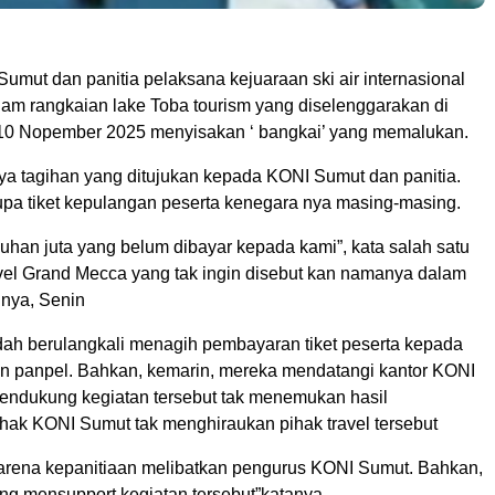
umut dan panitia pelaksana kejuaraan ski air internasional
lam rangkaian lake Toba tourism yang diselenggarakan di
10 Nopember 2025 menyisakan ‘ bangkai’ yang memalukan.
anya tagihan yang ditujukan kepada KONI Sumut dan panitia.
rupa tiket kepulangan peserta kenegara nya masing-masing.
luhan juta yang belum dibayar kepada kami”, kata salah satu
ravel Grand Mecca yang tak ingin disebut kan namanya dalam
nya, Senin
udah berulangkali menagih pembayaran tiket peserta kepada
 panpel. Bahkan, kemarin, mereka mendatangi kantor KONI
endukung kegiatan tersebut tak menemukan hasil
ak KONI Sumut tak menghiraukan pihak travel tersebut
arena kepanitiaan melibatkan pengurus KONI Sumut. Bahkan,
g mensupport kegiatan tersebut”katanya