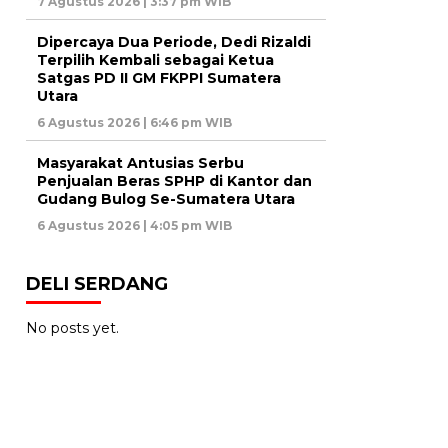
7 Agustus 2026 | 3:37 pm WIB
Dipercaya Dua Periode, Dedi Rizaldi
Terpilih Kembali sebagai Ketua
Satgas PD II GM FKPPI Sumatera
Utara
6 Agustus 2026 | 6:46 pm WIB
Masyarakat Antusias Serbu
Penjualan Beras SPHP di Kantor dan
Gudang Bulog Se-Sumatera Utara
6 Agustus 2026 | 4:05 pm WIB
DELI SERDANG
No posts yet.