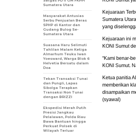
Satgas PD II GM FKPPI
Sumatera Utara
Kejuaraan Terb
Masyarakat Antusias
Sumatera Utara
Serbu Penjualan Beras
SPHP di Kantor dan
yang diselengg
Gudang Bulog Se-
Sumatera Utara
Kejuaraan ini 
Suasana Haru Selimuti
KONI Sumut de
Tahlilan Malam Ketiga
Almarhum Teuku Iwan
“Kami benar-be
Yoesward, Warga Blok 6
Helvetia Bersatu dalam
KONI Sumut. Na
Doa
Ketua panitia 
Tekan Transaksi Tunai
dan Pungli, Lapas
memberikan klar
Sibolga Terapkan
disampaikan me
Transaksi Non Tunai
dengan BRIZZI
(syawal)
Ekspedisi Merah Putih
Presisi Jangkau
Pelalawan, Polda Riau
Bawa Bantuan hingga
Perkuat Polsek di
Wilayah Terluar