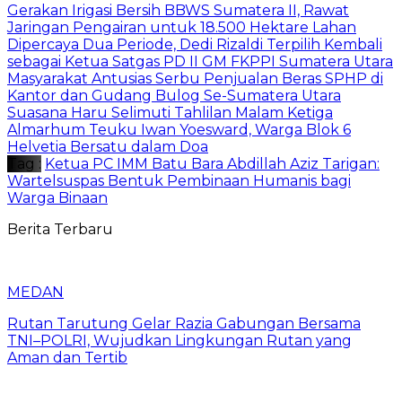
Gerakan Irigasi Bersih BBWS Sumatera II, Rawat
Jaringan Pengairan untuk 18.500 Hektare Lahan
Dipercaya Dua Periode, Dedi Rizaldi Terpilih Kembali
sebagai Ketua Satgas PD II GM FKPPI Sumatera Utara
Masyarakat Antusias Serbu Penjualan Beras SPHP di
Kantor dan Gudang Bulog Se-Sumatera Utara
Suasana Haru Selimuti Tahlilan Malam Ketiga
Almarhum Teuku Iwan Yoesward, Warga Blok 6
Helvetia Bersatu dalam Doa
Tag :
Ketua PC IMM Batu Bara Abdillah Aziz Tarigan:
Wartelsuspas Bentuk Pembinaan Humanis bagi
Warga Binaan
Berita Terbaru
MEDAN
Rutan Tarutung Gelar Razia Gabungan Bersama
TNI–POLRI, Wujudkan Lingkungan Rutan yang
Aman dan Tertib