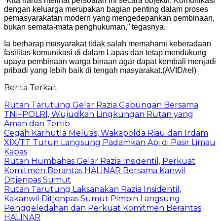
“Kita harus melihat persoalan ini secara objektif. Komunikasi
dengan keluarga merupakan bagian penting dalam proses
pemasyarakatan modern yang mengedepankan pembinaan,
bukan semata-mata penghukuman,” tegasnya.
Ia berharap masyarakat tidak salah memahami keberadaan
fasilitas komunikasi di dalam Lapas dan tetap mendukung
upaya pembinaan warga binaan agar dapat kembali menjadi
pribadi yang lebih baik di tengah masyarakat.(AVID/rel)
Berita Terkait
Rutan Tarutung Gelar Razia Gabungan Bersama
TNI–POLRI, Wujudkan Lingkungan Rutan yang
Aman dan Tertib
Cegah Karhutla Meluas, Wakapolda Riau dan Irdam
XIX/TT Turun Langsung Padamkan Api di Pasir Limau
Kapas
Rutan Humbahas Gelar Razia Insidentil, Perkuat
Komitmen Berantas HALINAR Bersama Kanwil
Ditjenpas Sumut
Rutan Tarutung Laksanakan Razia Insidentil,
Kakanwil Ditjenpas Sumut Pimpin Langsung
Penggeledahan dan Perkuat Komitmen Berantas
HALINAR