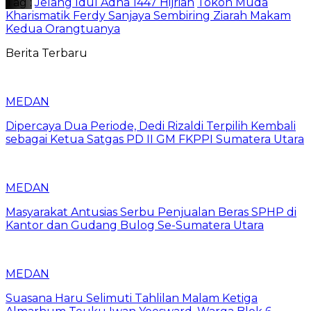
Tag :
Jelang Idul Adha 1447 Hijriah
Tokoh Muda
Kharismatik Ferdy Sanjaya Sembiring Ziarah Makam
Kedua Orangtuanya
Berita Terbaru
MEDAN
Dipercaya Dua Periode, Dedi Rizaldi Terpilih Kembali
sebagai Ketua Satgas PD II GM FKPPI Sumatera Utara
MEDAN
Masyarakat Antusias Serbu Penjualan Beras SPHP di
Kantor dan Gudang Bulog Se-Sumatera Utara
MEDAN
Suasana Haru Selimuti Tahlilan Malam Ketiga