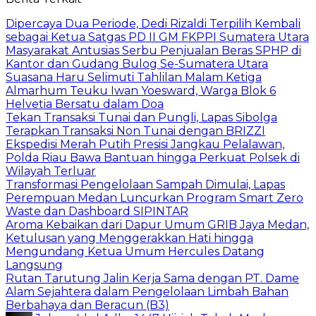
Dipercaya Dua Periode, Dedi Rizaldi Terpilih Kembali
sebagai Ketua Satgas PD II GM FKPPI Sumatera Utara
Masyarakat Antusias Serbu Penjualan Beras SPHP di
Kantor dan Gudang Bulog Se-Sumatera Utara
Suasana Haru Selimuti Tahlilan Malam Ketiga
Almarhum Teuku Iwan Yoesward, Warga Blok 6
Helvetia Bersatu dalam Doa
Tekan Transaksi Tunai dan Pungli, Lapas Sibolga
Terapkan Transaksi Non Tunai dengan BRIZZI
Ekspedisi Merah Putih Presisi Jangkau Pelalawan,
Polda Riau Bawa Bantuan hingga Perkuat Polsek di
Wilayah Terluar
Transformasi Pengelolaan Sampah Dimulai, Lapas
Perempuan Medan Luncurkan Program Smart Zero
Waste dan Dashboard SIPINTAR
Aroma Kebaikan dari Dapur Umum GRIB Jaya Medan,
Ketulusan yang Menggerakkan Hati hingga
Mengundang Ketua Umum Hercules Datang
Langsung
Rutan Tarutung Jalin Kerja Sama dengan PT. Dame
Alam Sejahtera dalam Pengelolaan Limbah Bahan
Berbahaya dan Beracun (B3)