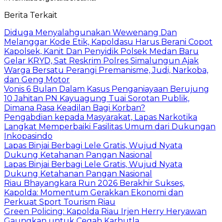
Berita Terkait
Diduga Menyalahgunakan Wewenang Dan
Melanggar Kode Etik, Kapoldasu Harus Berani Copot
Kapolsek, Kanit Dan Penyidik Polsek Medan Baru
Gelar KRYD, Sat Reskrim Polres Simalungun Ajak
Warga Bersatu Perangi Premanisme, Judi, Narkoba,
dan Geng Motor
Vonis 6 Bulan Dalam Kasus Penganiayaan Berujung
10 Jahitan PN Kayuagung Tuai Sorotan Publik,
Dimana Rasa Keadilan Bagi Korban?
Pengabdian kepada Masyarakat, Lapas Narkotika
Langkat Memperbaiki Fasilitas Umum dari Dukungan
Inkopasindo
Lapas Binjai Berbagi Lele Gratis, Wujud Nyata
Dukung Ketahanan Pangan Nasional
Lapas Binjai Berbagi Lele Gratis, Wujud Nyata
Dukung Ketahanan Pangan Nasional
Riau Bhayangkara Run 2026 Berakhir Sukses,
Kapolda: Momentum Gerakkan Ekonomi dan
Perkuat Sport Tourism Riau
Green Policing: Kapolda Riau Irjen Herry Heryawan
Gaungkan untuk Cegah Karhutla