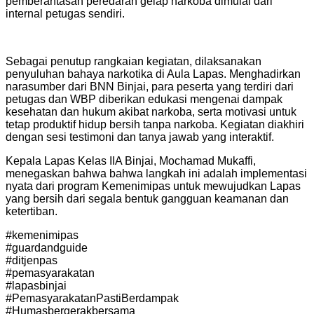
pemberantasan peredaran gelap narkoba dimulai dari
internal petugas sendiri.
Sebagai penutup rangkaian kegiatan, dilaksanakan
penyuluhan bahaya narkotika di Aula Lapas. Menghadirkan
narasumber dari BNN Binjai, para peserta yang terdiri dari
petugas dan WBP diberikan edukasi mengenai dampak
kesehatan dan hukum akibat narkoba, serta motivasi untuk
tetap produktif hidup bersih tanpa narkoba. Kegiatan diakhiri
dengan sesi testimoni dan tanya jawab yang interaktif.
Kepala Lapas Kelas IIA Binjai, Mochamad Mukaffi,
menegaskan bahwa bahwa langkah ini adalah implementasi
nyata dari program Kemenimipas untuk mewujudkan Lapas
yang bersih dari segala bentuk gangguan keamanan dan
ketertiban.
#kemenimipas
#guardandguide
#ditjenpas
#pemasyarakatan
#lapasbinjai
#PemasyarakatanPastiBerdampak
#Humasbergerakbersama