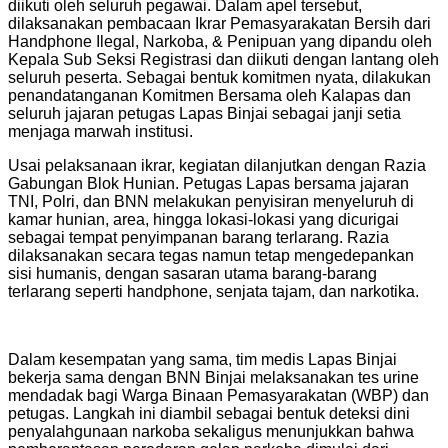
diikuti oleh seluruh pegawai. Dalam apel tersebut,
dilaksanakan pembacaan Ikrar Pemasyarakatan Bersih dari
Handphone Ilegal, Narkoba, & Penipuan yang dipandu oleh
Kepala Sub Seksi Registrasi dan diikuti dengan lantang oleh
seluruh peserta. Sebagai bentuk komitmen nyata, dilakukan
penandatanganan Komitmen Bersama oleh Kalapas dan
seluruh jajaran petugas Lapas Binjai sebagai janji setia
menjaga marwah institusi.
Usai pelaksanaan ikrar, kegiatan dilanjutkan dengan Razia
Gabungan Blok Hunian. Petugas Lapas bersama jajaran
TNI, Polri, dan BNN melakukan penyisiran menyeluruh di
kamar hunian, area, hingga lokasi-lokasi yang dicurigai
sebagai tempat penyimpanan barang terlarang. Razia
dilaksanakan secara tegas namun tetap mengedepankan
sisi humanis, dengan sasaran utama barang-barang
terlarang seperti handphone, senjata tajam, dan narkotika.
Dalam kesempatan yang sama, tim medis Lapas Binjai
bekerja sama dengan BNN Binjai melaksanakan tes urine
mendadak bagi Warga Binaan Pemasyarakatan (WBP) dan
petugas. Langkah ini diambil sebagai bentuk deteksi dini
penyalahgunaan narkoba sekaligus menunjukkan bahwa