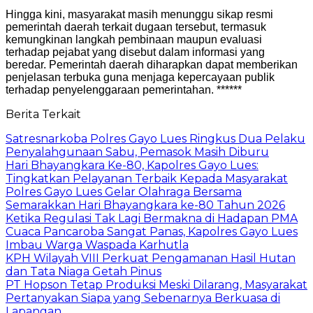
Hingga kini, masyarakat masih menunggu sikap resmi
pemerintah daerah terkait dugaan tersebut, termasuk
kemungkinan langkah pembinaan maupun evaluasi
terhadap pejabat yang disebut dalam informasi yang
beredar. Pemerintah daerah diharapkan dapat memberikan
penjelasan terbuka guna menjaga kepercayaan publik
terhadap penyelenggaraan pemerintahan. ******
Berita Terkait
Satresnarkoba Polres Gayo Lues Ringkus Dua Pelaku
Penyalahgunaan Sabu, Pemasok Masih Diburu
Hari Bhayangkara Ke-80, Kapolres Gayo Lues:
Tingkatkan Pelayanan Terbaik Kepada Masyarakat
Polres Gayo Lues Gelar Olahraga Bersama
Semarakkan Hari Bhayangkara ke-80 Tahun 2026
Ketika Regulasi Tak Lagi Bermakna di Hadapan PMA
Cuaca Pancaroba Sangat Panas, Kapolres Gayo Lues
Imbau Warga Waspada Karhutla
KPH Wilayah VIII Perkuat Pengamanan Hasil Hutan
dan Tata Niaga Getah Pinus
PT Hopson Tetap Produksi Meski Dilarang, Masyarakat
Pertanyakan Siapa yang Sebenarnya Berkuasa di
Lapangan