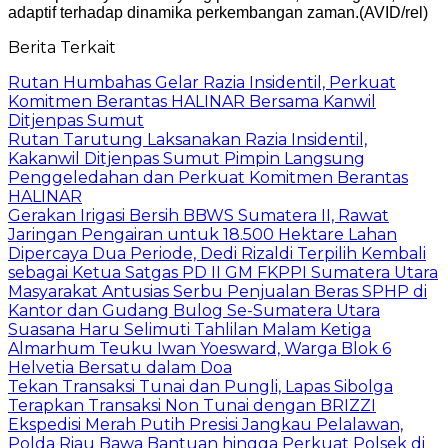
adaptif terhadap dinamika perkembangan zaman.(AVID/rel)
Berita Terkait
Rutan Humbahas Gelar Razia Insidentil, Perkuat
Komitmen Berantas HALINAR Bersama Kanwil
Ditjenpas Sumut
Rutan Tarutung Laksanakan Razia Insidentil,
Kakanwil Ditjenpas Sumut Pimpin Langsung
Penggeledahan dan Perkuat Komitmen Berantas
HALINAR
Gerakan Irigasi Bersih BBWS Sumatera II, Rawat
Jaringan Pengairan untuk 18.500 Hektare Lahan
Dipercaya Dua Periode, Dedi Rizaldi Terpilih Kembali
sebagai Ketua Satgas PD II GM FKPPI Sumatera Utara
Masyarakat Antusias Serbu Penjualan Beras SPHP di
Kantor dan Gudang Bulog Se-Sumatera Utara
Suasana Haru Selimuti Tahlilan Malam Ketiga
Almarhum Teuku Iwan Yoesward, Warga Blok 6
Helvetia Bersatu dalam Doa
Tekan Transaksi Tunai dan Pungli, Lapas Sibolga
Terapkan Transaksi Non Tunai dengan BRIZZI
Ekspedisi Merah Putih Presisi Jangkau Pelalawan,
Polda Riau Bawa Bantuan hingga Perkuat Polsek di