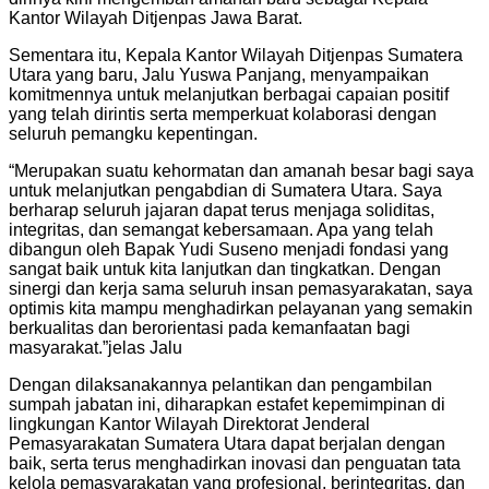
Kantor Wilayah Ditjenpas Jawa Barat.
Sementara itu, Kepala Kantor Wilayah Ditjenpas Sumatera
Utara yang baru, Jalu Yuswa Panjang, menyampaikan
komitmennya untuk melanjutkan berbagai capaian positif
yang telah dirintis serta memperkuat kolaborasi dengan
seluruh pemangku kepentingan.
“Merupakan suatu kehormatan dan amanah besar bagi saya
untuk melanjutkan pengabdian di Sumatera Utara. Saya
berharap seluruh jajaran dapat terus menjaga soliditas,
integritas, dan semangat kebersamaan. Apa yang telah
dibangun oleh Bapak Yudi Suseno menjadi fondasi yang
sangat baik untuk kita lanjutkan dan tingkatkan. Dengan
sinergi dan kerja sama seluruh insan pemasyarakatan, saya
optimis kita mampu menghadirkan pelayanan yang semakin
berkualitas dan berorientasi pada kemanfaatan bagi
masyarakat.”jelas Jalu
Dengan dilaksanakannya pelantikan dan pengambilan
sumpah jabatan ini, diharapkan estafet kepemimpinan di
lingkungan Kantor Wilayah Direktorat Jenderal
Pemasyarakatan Sumatera Utara dapat berjalan dengan
baik, serta terus menghadirkan inovasi dan penguatan tata
kelola pemasyarakatan yang profesional, berintegritas, dan