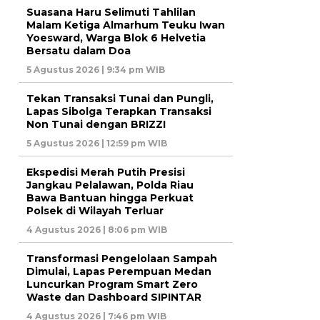
Suasana Haru Selimuti Tahlilan
Malam Ketiga Almarhum Teuku Iwan
Yoesward, Warga Blok 6 Helvetia
Bersatu dalam Doa
5 Agustus 2026 | 9:34 pm WIB
Tekan Transaksi Tunai dan Pungli,
Lapas Sibolga Terapkan Transaksi
Non Tunai dengan BRIZZI
5 Agustus 2026 | 12:59 pm WIB
Ekspedisi Merah Putih Presisi
Jangkau Pelalawan, Polda Riau
Bawa Bantuan hingga Perkuat
Polsek di Wilayah Terluar
4 Agustus 2026 | 8:06 pm WIB
Transformasi Pengelolaan Sampah
Dimulai, Lapas Perempuan Medan
Luncurkan Program Smart Zero
Waste dan Dashboard SIPINTAR
4 Agustus 2026 | 7:46 pm WIB