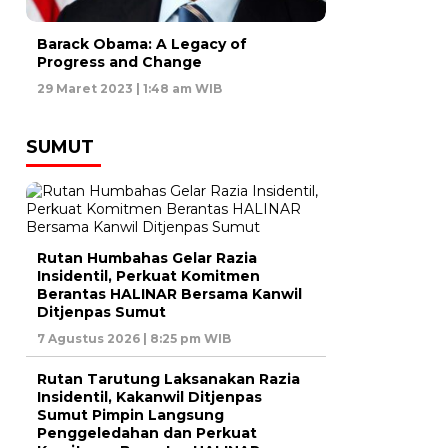
Barack Obama: A Legacy of
Progress and Change
29 Maret 2023 | 1:48 am WIB
SUMUT
Rutan Humbahas Gelar Razia
Insidentil, Perkuat Komitmen
Berantas HALINAR Bersama Kanwil
Ditjenpas Sumut
7 Agustus 2026 | 8:25 pm WIB
Rutan Tarutung Laksanakan Razia
Insidentil, Kakanwil Ditjenpas
Sumut Pimpin Langsung
Penggeledahan dan Perkuat