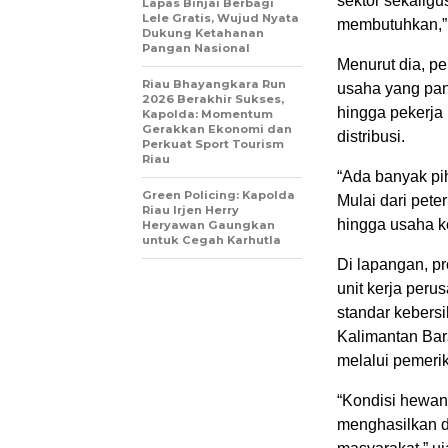
sektor sekalig
Lapas Binjai Berbagi
Lele Gratis, Wujud Nyata
membutuhkan,” k
Dukung Ketahanan
Pangan Nasional
Menurut dia, p
Riau Bhayangkara Run
usaha yang panj
2026 Berakhir Sukses,
hingga pekerja
Kapolda: Momentum
Gerakkan Ekonomi dan
distribusi.
Perkuat Sport Tourism
Riau
“Ada banyak pih
Green Policing: Kapolda
Mulai dari pet
Riau Irjen Herry
hingga usaha kec
Heryawan Gaungkan
untuk Cegah Karhutla
Di lapangan, p
unit kerja pe
standar kebers
Kalimantan Bar
melalui pemeri
“Kondisi hewan
menghasilkan d