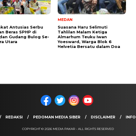
MEDAN
kat Antusias Serbu
Suasana Haru Selimuti
an Beras SPHP di
Tahlilan Malam Ketiga
dan Gudang Bulog Se-
Almarhum Teuku Iwan
a Utara
Yoesward, Warga Blok 6
Helvetia Bersatu dalam Doa
REDAKSI
PEDOMAN MEDIA SIBER
DISCLAIMER
INFO
COPYRIGHT © 2026 MEDIA PAKAR - ALL RIGHTS RESERVED