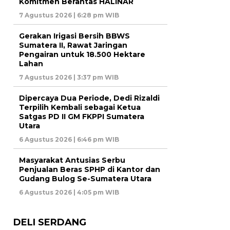
Komitmen Berantas HALINAR
7 Agustus 2026 | 6:28 pm WIB
Gerakan Irigasi Bersih BBWS
Sumatera II, Rawat Jaringan
Pengairan untuk 18.500 Hektare
Lahan
7 Agustus 2026 | 3:37 pm WIB
Dipercaya Dua Periode, Dedi Rizaldi
Terpilih Kembali sebagai Ketua
Satgas PD II GM FKPPI Sumatera
Utara
6 Agustus 2026 | 6:46 pm WIB
Masyarakat Antusias Serbu
Penjualan Beras SPHP di Kantor dan
Gudang Bulog Se-Sumatera Utara
6 Agustus 2026 | 4:05 pm WIB
DELI SERDANG