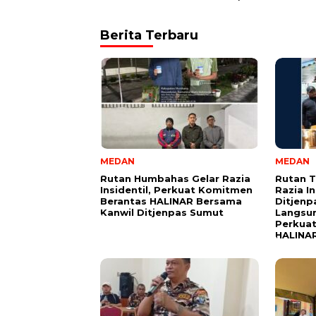
Berita Terbaru
MEDAN
MEDAN
Rutan Humbahas Gelar Razia
Rutan 
Insidentil, Perkuat Komitmen
Razia In
Berantas HALINAR Bersama
Ditjenp
Kanwil Ditjenpas Sumut
Langsu
Perkua
HALINA