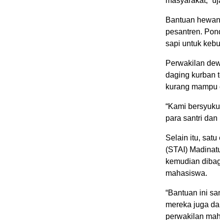
masyarakat,” uj
Bantuan hewan 
pesantren. Pon
sapi untuk kebu
Perwakilan dew
daging kurban t
kurang mampu d
“Kami bersyuk
para santri dan
Selain itu, sat
(STAI) Madinat
kemudian dibag
mahasiswa.
“Bantuan ini sa
mereka juga da
perwakilan mah