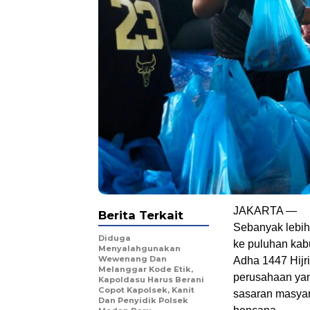
JAKARTA —
Berita Terkait
Sebanyak lebih
Diduga
ke puluhan kab
Menyalahgunakan
Wewenang Dan
Adha 1447 Hijri
Melanggar Kode Etik,
perusahaan yan
Kapoldasu Harus Berani
Copot Kapolsek, Kanit
sasaran masyar
Dan Penyidik Polsek