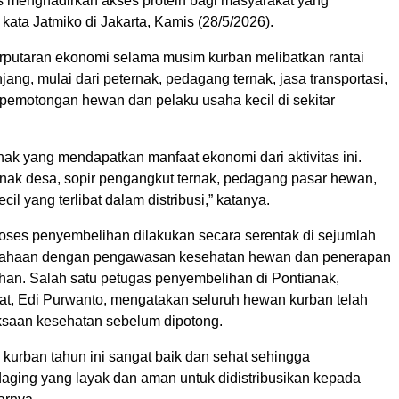
us menghadirkan akses protein bagi masyarakat yang
ata Jatmiko di Jakarta, Kamis (28/5/2026).
erputaran ekonomi selama musim kurban melibatkan rantai
ang, mulai dari peternak, pedagang ternak, jasa transportasi,
 pemotongan hewan dan pelaku usaha kecil di sekitar
ak yang mendapatkan manfaat ekonomi dari aktivitas ini.
ernak desa, sopir pengangkut ternak, pedagang pasar hewan,
il yang terlibat dalam distribusi,” katanya.
roses penyembelihan dilakukan secara serentak di sejumlah
rusahaan dengan pengawasan kesehatan hewan dan penerapan
ihan. Salah satu petugas penyembelihan di Pontianak,
at, Edi Purwanto, mengatakan seluruh hewan kurban telah
ksaan kesehatan sebelum dipotong.
 kurban tahun ini sangat baik dan sehat sehingga
aging yang layak dan aman untuk didistribusikan kepada