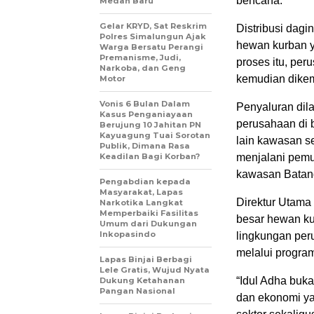
bencana.
Medan Baru
Gelar KRYD, Sat Reskrim
Distribusi dagi
Polres Simalungun Ajak
hewan kurban ya
Warga Bersatu Perangi
Premanisme, Judi,
proses itu, per
Narkoba, dan Geng
kemudian dikem
Motor
Vonis 6 Bulan Dalam
Penyaluran dila
Kasus Penganiayaan
perusahaan di b
Berujung 10 Jahitan PN
Kayuagung Tuai Sorotan
lain kawasan s
Publik, Dimana Rasa
Keadilan Bagi Korban?
menjalani pemu
kawasan Batang
Pengabdian kepada
Masyarakat, Lapas
Direktur Utama
Narkotika Langkat
Memperbaiki Fasilitas
besar hewan ku
Umum dari Dukungan
Inkopasindo
lingkungan per
melalui progra
Lapas Binjai Berbagi
Lele Gratis, Wujud Nyata
“Idul Adha buka
Dukung Ketahanan
Pangan Nasional
dan ekonomi y