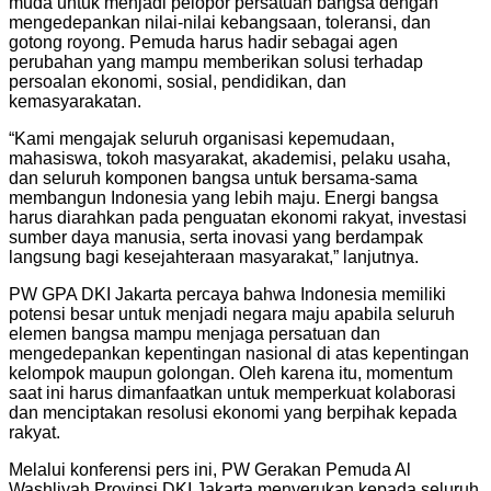
muda untuk menjadi pelopor persatuan bangsa dengan
mengedepankan nilai-nilai kebangsaan, toleransi, dan
gotong royong. Pemuda harus hadir sebagai agen
perubahan yang mampu memberikan solusi terhadap
persoalan ekonomi, sosial, pendidikan, dan
kemasyarakatan.
“Kami mengajak seluruh organisasi kepemudaan,
mahasiswa, tokoh masyarakat, akademisi, pelaku usaha,
dan seluruh komponen bangsa untuk bersama-sama
membangun Indonesia yang lebih maju. Energi bangsa
harus diarahkan pada penguatan ekonomi rakyat, investasi
sumber daya manusia, serta inovasi yang berdampak
langsung bagi kesejahteraan masyarakat,” lanjutnya.
PW GPA DKI Jakarta percaya bahwa Indonesia memiliki
potensi besar untuk menjadi negara maju apabila seluruh
elemen bangsa mampu menjaga persatuan dan
mengedepankan kepentingan nasional di atas kepentingan
kelompok maupun golongan. Oleh karena itu, momentum
saat ini harus dimanfaatkan untuk memperkuat kolaborasi
dan menciptakan resolusi ekonomi yang berpihak kepada
rakyat.
Melalui konferensi pers ini, PW Gerakan Pemuda Al
Washliyah Provinsi DKI Jakarta menyerukan kepada seluruh