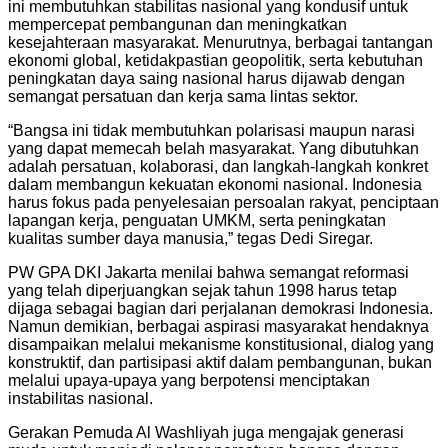
ini membutuhkan stabilitas nasional yang kondusif untuk
mempercepat pembangunan dan meningkatkan
kesejahteraan masyarakat. Menurutnya, berbagai tantangan
ekonomi global, ketidakpastian geopolitik, serta kebutuhan
peningkatan daya saing nasional harus dijawab dengan
semangat persatuan dan kerja sama lintas sektor.
“Bangsa ini tidak membutuhkan polarisasi maupun narasi
yang dapat memecah belah masyarakat. Yang dibutuhkan
adalah persatuan, kolaborasi, dan langkah-langkah konkret
dalam membangun kekuatan ekonomi nasional. Indonesia
harus fokus pada penyelesaian persoalan rakyat, penciptaan
lapangan kerja, penguatan UMKM, serta peningkatan
kualitas sumber daya manusia,” tegas Dedi Siregar.
PW GPA DKI Jakarta menilai bahwa semangat reformasi
yang telah diperjuangkan sejak tahun 1998 harus tetap
dijaga sebagai bagian dari perjalanan demokrasi Indonesia.
Namun demikian, berbagai aspirasi masyarakat hendaknya
disampaikan melalui mekanisme konstitusional, dialog yang
konstruktif, dan partisipasi aktif dalam pembangunan, bukan
melalui upaya-upaya yang berpotensi menciptakan
instabilitas nasional.
Gerakan Pemuda Al Washliyah juga mengajak generasi