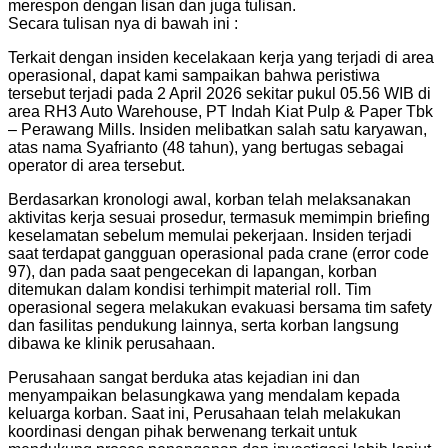
merespon dengan lisan dan juga tulisan.
Secara tulisan nya di bawah ini :
Terkait dengan insiden kecelakaan kerja yang terjadi di area
operasional, dapat kami sampaikan bahwa peristiwa
tersebut terjadi pada 2 April 2026 sekitar pukul 05.56 WIB di
area RH3 Auto Warehouse, PT Indah Kiat Pulp & Paper Tbk
– Perawang Mills. Insiden melibatkan salah satu karyawan,
atas nama Syafrianto (48 tahun), yang bertugas sebagai
operator di area tersebut.
Berdasarkan kronologi awal, korban telah melaksanakan
aktivitas kerja sesuai prosedur, termasuk memimpin briefing
keselamatan sebelum memulai pekerjaan. Insiden terjadi
saat terdapat gangguan operasional pada crane (error code
97), dan pada saat pengecekan di lapangan, korban
ditemukan dalam kondisi terhimpit material roll. Tim
operasional segera melakukan evakuasi bersama tim safety
dan fasilitas pendukung lainnya, serta korban langsung
dibawa ke klinik perusahaan.
Perusahaan sangat berduka atas kejadian ini dan
menyampaikan belasungkawa yang mendalam kepada
keluarga korban. Saat ini, Perusahaan telah melakukan
koordinasi dengan pihak berwenang terkait untuk