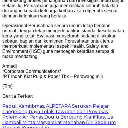
mendukung proses penanganan dan investigasi lebih lanjut.
Selain itu, Perusahaan juga memastikan seluruh hak dan
dukungan kepada keluarga korban akan dipenuhi sesuai
dengan ketentuan yang berlaku.
Operasional Perusahaan secara umum tetap berjalan
normal, dengan tetap mengedepankan standar keselamatan
kerja yang ketat. Evaluasi menyeluruh sedang dilakukan
sebagai bagian dari komitmen Perusahaan untuk terus
memperkuat implementasi aspek Health, Safety, and
Environment (HSE) guna mencegah kejadian serupa di
masa mendatang.
Armadi
*Corporate Communications*
*PT Indah Kiat Pulp & Paper Tbk – Perawang mill
(Tim)
Berita Terkait
Peduli Kamtibmas, ALPETARA Serukan Pelajar
Tangerang Raya Tolak Tawuran dan Provokasi
Polemik Air Panas Doulu Berujung Klarifikasi, Lia
Hambali Minta Masyarakat Menahan Diri Sebelum
Menarik Kesimpulan