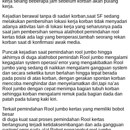
kerja selang beberapa jam sebelum korban akan pulang
kerja.
Kejadian berawal tanpa di sadari korban,saat SF sedang
melakukan pembersihan lokasi kerja korban tidak menyadari
adanya aktivitas lain di lokasi kerja yang seharusnya pada
saat jam pembersihan semua alat/robot pemindahan rool
kertas tidak ada lagi yang beroperasi,tambah seorang rekan
korban saat di konfirmasi awak media.
Puncak kejadian saat pemindahan rool jumbo hingga
akhirnya di duga alat/robot pemindah Rool jumbo mengalami
kegagalan system operasi/ error yang mengakibatkan Rool
jumbo yang sedang di naikkan mengalami gangguan system
dan secara seketika turun berlahan hingga tepat berada
pada posisi di atas korban, dengan gerakan spontan korban
mencoba menghindar dan menyelamatkan diri,tapi na’as
Rool jumbo dengan cepat menimpa bagian tubuh korban
sehingga korban mengalami remuk pada bagian dada dan
patah pada tulang kaki kiri.
Terkait pemindahan Rool jumbo kertas yang memiliki bobot
besar
di duga kuat saat proses pemindahan Rool kertas
berlangsung terjadi ketidakseimbangan dan ada gangguan
system/ error pada alat Robot pengangkut rool jumbo