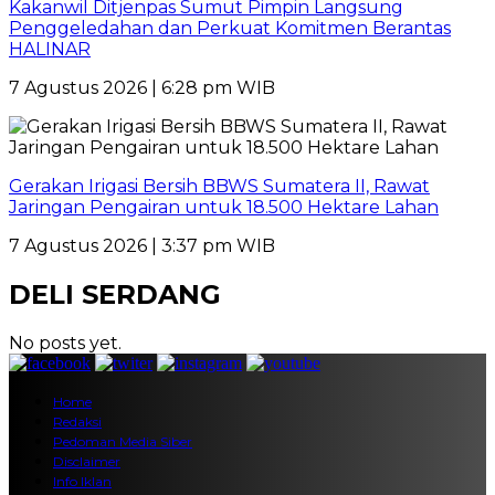
Kakanwil Ditjenpas Sumut Pimpin Langsung
Penggeledahan dan Perkuat Komitmen Berantas
HALINAR
7 Agustus 2026 | 6:28 pm WIB
Gerakan Irigasi Bersih BBWS Sumatera II, Rawat
Jaringan Pengairan untuk 18.500 Hektare Lahan
7 Agustus 2026 | 3:37 pm WIB
DELI SERDANG
No posts yet.
Home
Redaksi
Pedoman Media Siber
Disclaimer
Info Iklan