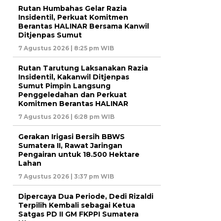
Rutan Humbahas Gelar Razia
Insidentil, Perkuat Komitmen
Berantas HALINAR Bersama Kanwil
Ditjenpas Sumut
7 Agustus 2026 | 8:25 pm WIB
Rutan Tarutung Laksanakan Razia
Insidentil, Kakanwil Ditjenpas
Sumut Pimpin Langsung
Penggeledahan dan Perkuat
Komitmen Berantas HALINAR
7 Agustus 2026 | 6:28 pm WIB
Gerakan Irigasi Bersih BBWS
Sumatera II, Rawat Jaringan
Pengairan untuk 18.500 Hektare
Lahan
7 Agustus 2026 | 3:37 pm WIB
Dipercaya Dua Periode, Dedi Rizaldi
Terpilih Kembali sebagai Ketua
Satgas PD II GM FKPPI Sumatera