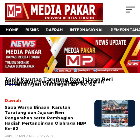
HOME
BISNIS
DAERAH
INTERNASIONAL
PEMERINTAH
Topik
Karutan Tarutung Dan Jajaran Beri
Pengarahan Serta Pembagian Hadiah
Pertandingan Olahraga HBP Ke-62
Daerah
Sapa Warga Binaan, Karutan
Tarutung dan Jajaran Beri
Pengarahan serta Pembagian
Hadiah Pertandingan Olahraga HBP
Ke-62
Rabu, 13 Mei 2026 - 22:23 WIB