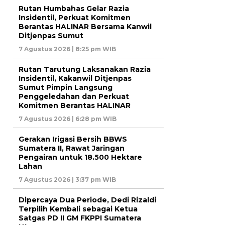
Rutan Humbahas Gelar Razia
Insidentil, Perkuat Komitmen
Berantas HALINAR Bersama Kanwil
Ditjenpas Sumut
7 Agustus 2026 | 8:25 pm WIB
Rutan Tarutung Laksanakan Razia
Insidentil, Kakanwil Ditjenpas
Sumut Pimpin Langsung
Penggeledahan dan Perkuat
Komitmen Berantas HALINAR
7 Agustus 2026 | 6:28 pm WIB
Gerakan Irigasi Bersih BBWS
Sumatera II, Rawat Jaringan
Pengairan untuk 18.500 Hektare
Lahan
7 Agustus 2026 | 3:37 pm WIB
Dipercaya Dua Periode, Dedi Rizaldi
Terpilih Kembali sebagai Ketua
Satgas PD II GM FKPPI Sumatera