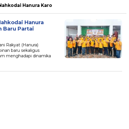
Nahkodai Hanura Karo
Nahkodai Hanura
 Baru Partai
ni Rakyat (Hanura)
nan baru sekaligus
lam menghadapi dinamika