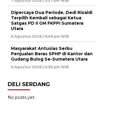
7 Agustus 2026 | 3:37 pm WIB
Dipercaya Dua Periode, Dedi Rizaldi
Terpilih Kembali sebagai Ketua
Satgas PD II GM FKPPI Sumatera
Utara
6 Agustus 2026 | 6:46 pm WIB
Masyarakat Antusias Serbu
Penjualan Beras SPHP di Kantor dan
Gudang Bulog Se-Sumatera Utara
6 Agustus 2026 | 4:05 pm WIB
DELI SERDANG
No posts yet.