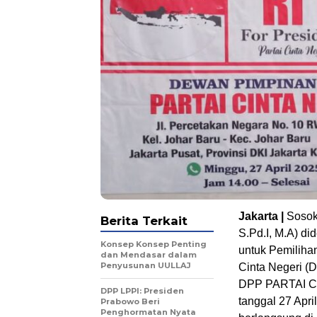
Jakarta |
Sosok
Berita Terkait
S.Pd.I, M.A) di
Konsep Konsep Penting
untuk Pemiliha
dan Mendasar dalam
Penyusunan UULLAJ
Cinta Negeri 
DPP PARTAI C
DPP LPPI: Presiden
tanggal 27 Apri
Prabowo Beri
Penghormatan Nyata