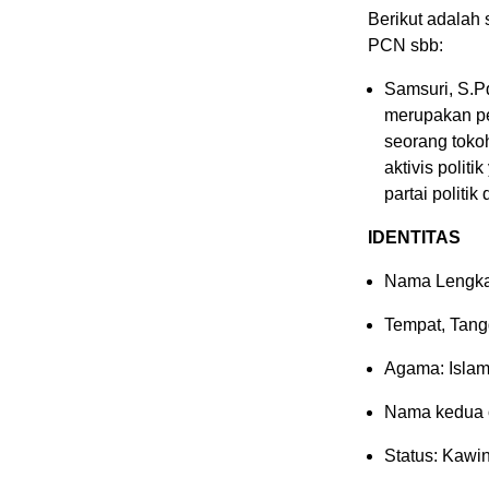
Berikut adalah
PCN sbb:
Samsuri, S.Pd
merupakan pe
seorang tokoh
aktivis polit
partai politik
IDENTITAS
Nama Lengkap
Tempat, Tangg
Agama: Isla
Nama kedua o
Status: Kawi