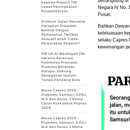
berlangsung di
kepada Prajurit TNI
Lewat Peningkatan
Negara IV No. 
Kesejahteraan
Pusat.
Profesor Sutan Nasomal
Bahkan Dewan 
Harapkan Presiden
Bentuk Datgas
keleluasaan ke
Pertanahan Terlibat
KasusbTanah Tidak
selaku Capres 
Penjarakan Segera!!!
kewenangan pen
PW GP Al Washliyah DKI
Jakarta Apresiasi
Komitmen Presiden
Prabowo Berantas
Korupsi, Dukung
Penegakan Hukum
Tanpa Pandang Bulu
Bursa Capres 2029 :
Prabowo, Samsuri, S.Pd.I,
M.A dan Anies, 3 Nama
Calon Kuat untuk Pilpres
2029
Bursa Capres 2029 :
Prabowo, Samsuri, S.Pd.I,
M.A dan Anies, 3 Nama