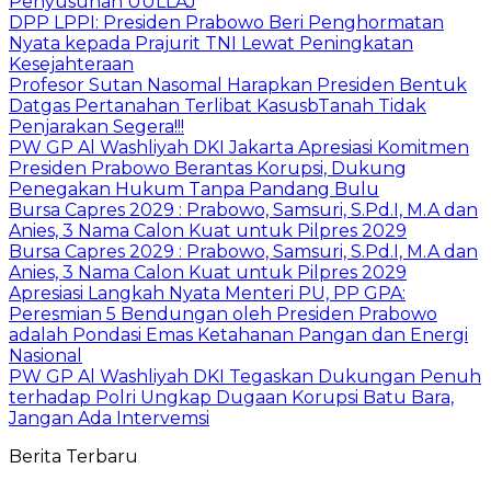
Penyusunan UULLAJ
DPP LPPI: Presiden Prabowo Beri Penghormatan
Nyata kepada Prajurit TNI Lewat Peningkatan
Kesejahteraan
Profesor Sutan Nasomal Harapkan Presiden Bentuk
Datgas Pertanahan Terlibat KasusbTanah Tidak
Penjarakan Segera!!!
PW GP Al Washliyah DKI Jakarta Apresiasi Komitmen
Presiden Prabowo Berantas Korupsi, Dukung
Penegakan Hukum Tanpa Pandang Bulu
Bursa Capres 2029 : Prabowo, Samsuri, S.Pd.I, M.A dan
Anies, 3 Nama Calon Kuat untuk Pilpres 2029
Bursa Capres 2029 : Prabowo, Samsuri, S.Pd.I, M.A dan
Anies, 3 Nama Calon Kuat untuk Pilpres 2029
Apresiasi Langkah Nyata Menteri PU, PP GPA:
Peresmian 5 Bendungan oleh Presiden Prabowo
adalah Pondasi Emas Ketahanan Pangan dan Energi
Nasional
PW GP Al Washliyah DKI Tegaskan Dukungan Penuh
terhadap Polri Ungkap Dugaan Korupsi Batu Bara,
Jangan Ada Intervemsi
Berita Terbaru