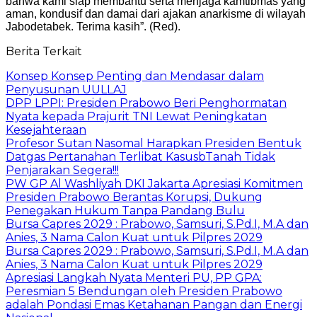
bahwa kami siap membantu serta menjaga kamtibmas yang
aman, kondusif dan damai dari ajakan anarkisme di wilayah
Jabodetabek. Terima kasih”. (Red).
Berita Terkait
Konsep Konsep Penting dan Mendasar dalam
Penyusunan UULLAJ
DPP LPPI: Presiden Prabowo Beri Penghormatan
Nyata kepada Prajurit TNI Lewat Peningkatan
Kesejahteraan
Profesor Sutan Nasomal Harapkan Presiden Bentuk
Datgas Pertanahan Terlibat KasusbTanah Tidak
Penjarakan Segera!!!
PW GP Al Washliyah DKI Jakarta Apresiasi Komitmen
Presiden Prabowo Berantas Korupsi, Dukung
Penegakan Hukum Tanpa Pandang Bulu
Bursa Capres 2029 : Prabowo, Samsuri, S.Pd.I, M.A dan
Anies, 3 Nama Calon Kuat untuk Pilpres 2029
Bursa Capres 2029 : Prabowo, Samsuri, S.Pd.I, M.A dan
Anies, 3 Nama Calon Kuat untuk Pilpres 2029
Apresiasi Langkah Nyata Menteri PU, PP GPA:
Peresmian 5 Bendungan oleh Presiden Prabowo
adalah Pondasi Emas Ketahanan Pangan dan Energi