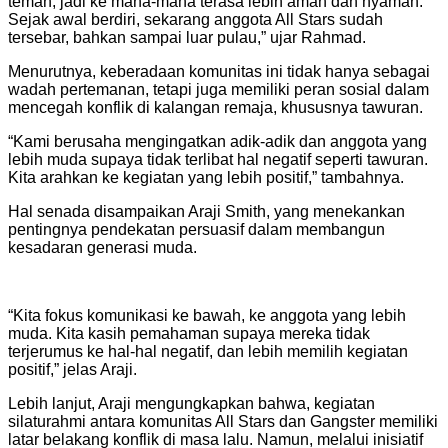
teman, jadi ke mana-mana terasa lebih aman dan nyaman.
Sejak awal berdiri, sekarang anggota All Stars sudah
tersebar, bahkan sampai luar pulau,” ujar Rahmad.
Menurutnya, keberadaan komunitas ini tidak hanya sebagai
wadah pertemanan, tetapi juga memiliki peran sosial dalam
mencegah konflik di kalangan remaja, khususnya tawuran.
“Kami berusaha mengingatkan adik-adik dan anggota yang
lebih muda supaya tidak terlibat hal negatif seperti tawuran.
Kita arahkan ke kegiatan yang lebih positif,” tambahnya.
Hal senada disampaikan Araji Smith, yang menekankan
pentingnya pendekatan persuasif dalam membangun
kesadaran generasi muda.
“Kita fokus komunikasi ke bawah, ke anggota yang lebih
muda. Kita kasih pemahaman supaya mereka tidak
terjerumus ke hal-hal negatif, dan lebih memilih kegiatan
positif,” jelas Araji.
Lebih lanjut, Araji mengungkapkan bahwa, kegiatan
silaturahmi antara komunitas All Stars dan Gangster memiliki
latar belakang konflik di masa lalu. Namun, melalui inisiatif