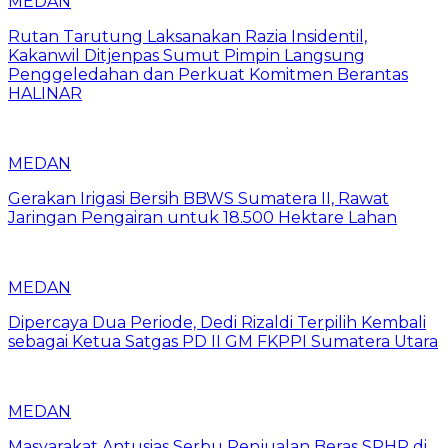
MEDAN
Rutan Tarutung Laksanakan Razia Insidentil,
Kakanwil Ditjenpas Sumut Pimpin Langsung
Penggeledahan dan Perkuat Komitmen Berantas
HALINAR
MEDAN
Gerakan Irigasi Bersih BBWS Sumatera II, Rawat
Jaringan Pengairan untuk 18.500 Hektare Lahan
MEDAN
Dipercaya Dua Periode, Dedi Rizaldi Terpilih Kembali
sebagai Ketua Satgas PD II GM FKPPI Sumatera Utara
MEDAN
Masyarakat Antusias Serbu Penjualan Beras SPHP di