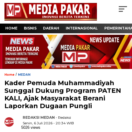
HOME
BISNIS
DAERAH
INTERNASIONAL
PEMERINTAH
/
Home
MEDAN
‎Kader Pemuda Muhammadiyah
Sunggal Dukung Program PATEN
KALI, Ajak Masyarakat Berani
Laporkan Dugaan Pungli
REDAKSI MEDAN
- Redaksi
Senin, 6 Juli 2026 - 20:34 WIB
5026 views