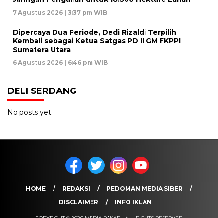
7 Agustus 2026 | 3:37 pm WIB
Dipercaya Dua Periode, Dedi Rizaldi Terpilih
Kembali sebagai Ketua Satgas PD II GM FKPPI
Sumatera Utara
6 Agustus 2026 | 6:46 pm WIB
DELI SERDANG
No posts yet.
HOME
REDAKSI
PEDOMAN MEDIA SIBER
DISCLAIMER
INFO IKLAN
COPYRIGHT © 2026 MEDIA PAKAR - ALL RIGHTS RESERVED